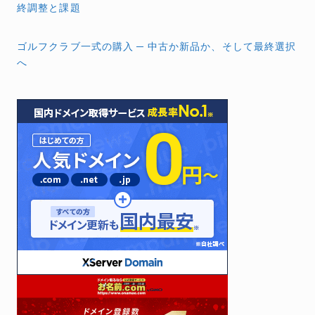
稿
終調整と課題
ナ
ゴルフクラブ一式の購入 ─ 中古か新品か、そして最終選択
ビ
へ
ゲ
ー
シ
ョ
ン