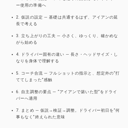
ー使用の準備へ
2. 仮説の設定 ─ 基礎は共通するはず、アイアンの延
長で考える
3. 立ち上がりの工夫 ─ 小さく、ゆっくり、確かめな
がら始める
4. ドライバー固有の違い ─ 長さ・ヘッドサイズ・し
なりを身体で理解する
5. コーチ合流 ─ フルショットの指示と、想定外の“打
ててしまった”感触
6. 自主調整の要点 ─ “アイアンで築いた型”をドライ
バーへ適用
7. まとめ ─ 仮説→検証→調整。ドライバー初日を“何
事もなく”終えられた意味