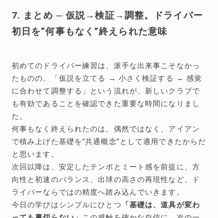
7. まとめ ─ 仮説→検証→調整。ドライバー
初日を“何事もなく”終えられた意味
初めてのドライバー練習は、派手な出来事こそなかっ
たものの、「仮説を立てる → 小さく検証する → 感覚
に合わせて調整する」という流れが、新しいクラブで
も有効であることを確認できた重要な時間になりまし
た。
何事もなく終えられたのは、偶然ではなく、アイアン
で積み上げた基礎を“共通概念”として適用できたからだ
と思います。
次回以降は、安定したテンポとミート感を前提に、方
向性と初速のバランス、出球の高さの再現性など、ド
ライバーならではの精度へ踏み込んでいきます。
今日の学びはシンプルにひとつ
「基礎は、道具が変わ
っても裏切らない」
この感触を確かな自信に、次の一